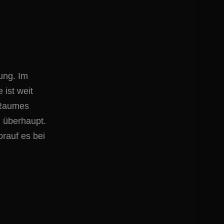
ung. Im
 ist weit
s Raumes
 überhaupt.
rauf es bei