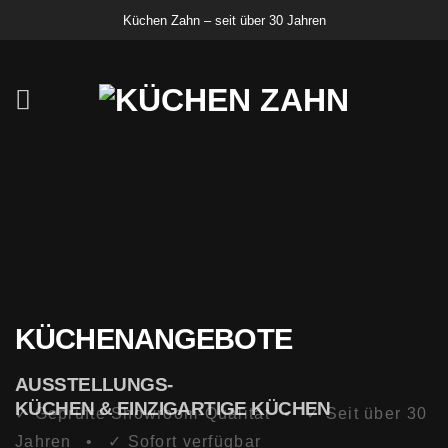
Zum
Küchen Zahn – seit über 30 Jahren
Inhalt
springen
KÜCHENANGEBOTE
AUSSTELLUNGS-
KÜCHEN & EINZIGARTIGE KÜCHEN
✓ Geprüfte Showroom-Qualität • ✓ Seit über 30
Jahren • ✓ Sofort verfügbar