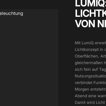
LUMIQ
LICHT
VON N
Mit LumiQ erweit
Lichtkonzept in
Oberflächen, Ar
gleichermaßen h
sich fein auf Ta
Nutzungssituati
verbindet Funkt
Morgen entsteht 
Abend eine war
Damit wird Lich