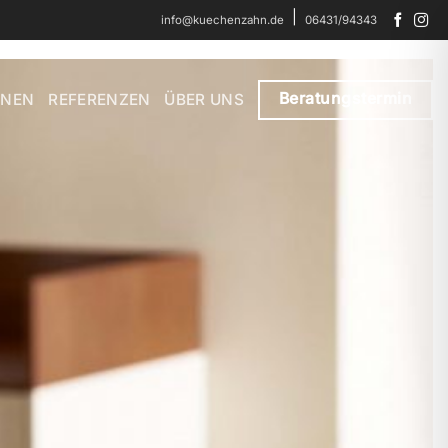
|
info@kuechenzahn.de
06431/94343
Beratungstermin
NEN
REFERENZEN
ÜBER UNS