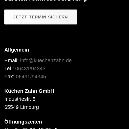
JETZT TERMIN SICHERN
Allgemein
Email:
info@kuechenzahn.de
Tel.:
06431/94343
Fax:
06431/94345
Küchen Zahn GmbH
Industriestr. 5
65549 Limburg
Öffnungszeiten