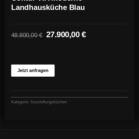
Landhausküche Blau
Ursprünglicher
Aktueller
27.900,00
€
48.800,00
€
Preis
Preis
war:
ist:
48.800,00 €
27.900,00 €.
Jetzt anfragen
Kategorie:
Ausstellungsküchen